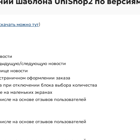
ний шаблона UniShop2 по версия
скачать можно тут
)
овости
редыдущую/следующую новости
анице новости
остраничном оформлении заказа
а при отключении блока выбора количества
ре на маленьких экранах
числе на основе отзывов пользователей
числе на основе отзывов пользователей