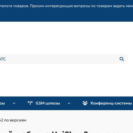
талога товаров. Просим интересующие вопросы по товарам задать ме
уры
GSM шлюзы
Конференц-системы
p2 по версиям