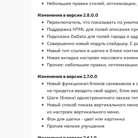
Небольшие правки стилей, оптимизации,
Изменения в версии 2.8.0.0
Переключатель, что показывать по умолч
Поддержка HTML для полей описания пун
Подсказки DaData для полей города и ад
Совершенно новый модуль слайдшоу. С ра
Новый тип ссылки в шапке в блоке контак
Новая вкладка настроек массового измен
Прочее: небольшие правки, оптимизации
Изменения в версии 2.7.0.0
Новый функционал блоков самовывоза в о
не придется вводить свой адрес, блок вв
Шаги (блоки) одностраничного заказа те
Новый способ показа вертикального меню
из настроек вертикального меню.
Фон для шапки - цвет или картинка
Прочие мелкие улучшения
Изменения в версии 2.6.1.0