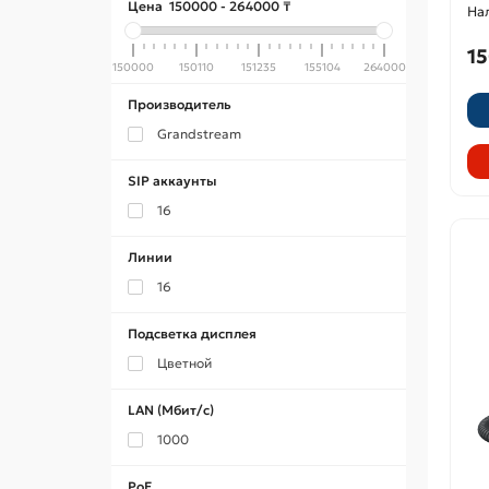
Цена
150000
-
264000
₸
15
150000
150110
151235
155104
264000
Производитель
Grandstream
SIP аккаунты
16
Линии
16
Подсветка дисплея
Цветной
LAN (Мбит/с)
1000
PoE