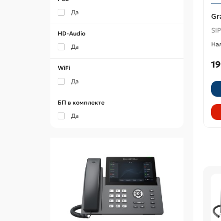
Да
Gr
SIP
HD-Audio
Да
19
WiFi
Да
БП в комплекте
Да