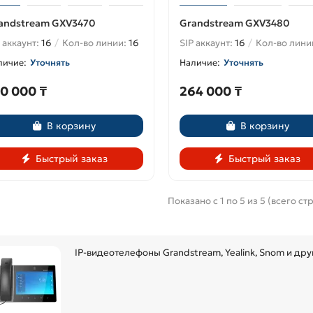
andstream GXV3470
Grandstream GXV3480
 аккаунт:
16
Кол-во линии:
16
SIP аккаунт:
16
Кол-во лини
Уточнять
Уточнять
0 000 ₸
264 000 ₸
В корзину
В корзину
Быстрый заказ
Быстрый заказ
Показано с 1 по 5 из 5 (всего стр
IP-видеотелефоны Grandstream, Yealink, Snom и др