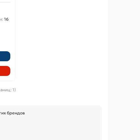
и:
16
аниц: 1)
угих брендов