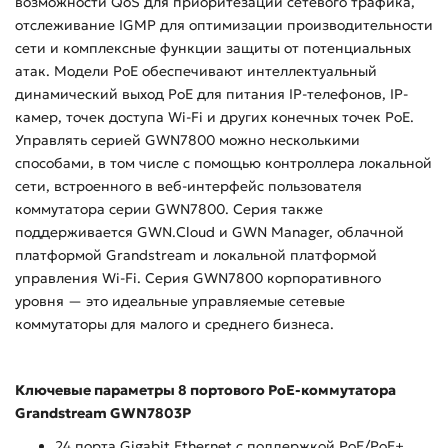
возможности QoS для приоритезации сетевого трафика,
отслеживание IGMP для оптимизации производительности
сети и комплексные функции защиты от потенциальных
атак. Модели PoE обеспечивают интеллектуальный
динамический выход PoE для питания IP-телефонов, IP-
камер, точек доступа Wi-Fi и других конечных точек PoE.
Управлять серией GWN7800 можно несколькими
способами, в том числе с помощью контроллера локальной
сети, встроенного в веб-интерфейс пользователя
коммутатора серии GWN7800. Серия также
поддерживается GWN.Cloud и GWN Manager, облачной
платформой Grandstream и локальной платформой
управления Wi-Fi. Серия GWN7800 корпоративного
уровня — это идеальные управляемые сетевые
коммутаторы для малого и среднего бизнеса.
Ключевые параметры 8 портового PoE-коммутатора
Grandstream GWN7803P
24 порта Gigabit Ethernet с поддержкой PoE/PoE+