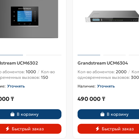
dstream UCM6302
Grandstream UCM6304
о абонентов:
1000
Кол-во
Кол-во абонентов:
2000
Кол
ременных вызовов:
150
одновременных вызовов:
300
Уточнять
Уточнять
000 ₸
490 000 ₸
В корзину
В корзину
Быстрый заказ
Быстрый заказ