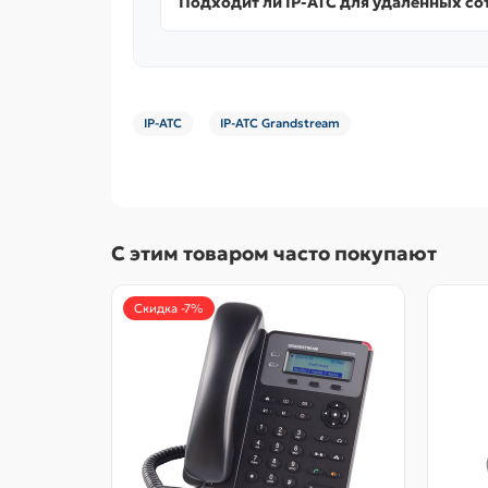
Подходит ли IP-АТС для удалённых со
IP-АТС
IP-АТС Grandstream
С этим товаром часто покупают
Скидка -7%