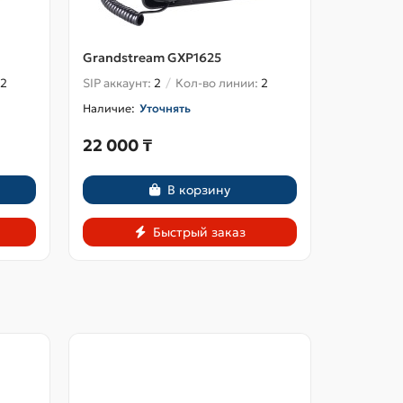
Grandstream GXP1625
Grandstr
2
SIP аккаунт:
2
Кол-во линии:
2
SIP аккаун
Уточнять
22 000 ₸
19 800 
В корзину
Быстрый заказ