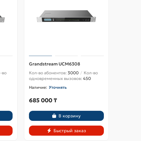
Grandstream UCM6308
Grandst
-во
Кол-во абонентов:
3000
Кол-во
Кол-во аб
одновременных вызовов:
450
одноврем
Уточнять
685 000 ₸
490 00
В корзину
Быстрый заказ