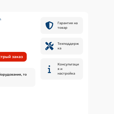
m
Гарантия на
товар
Техподдерж
ка
трый заказ
Консультаци
я и
настройка
борудования, то