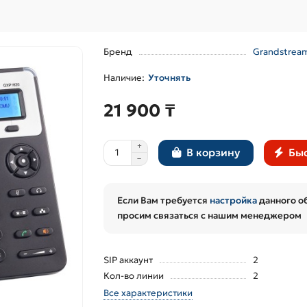
Бренд
Grandstrea
Уточнять
21 900 ₸
Быс
В корзину
Если Вам требуется
настройка
данного о
просим связаться с нашим менеджером
SIP аккаунт
2
Кол-во линии
2
Все характеристики