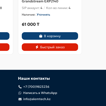
Grandstream GXP2140
Grandstr
8
SIP аккаунт:
4
Кол-во линии:
4
SIP аккаун
Уточнять
61 000 ₸
70 000
В корзину
Быстрый заказ
Наши контакты
+7 (700)9823236
Написать в WhatsApp
info@alemtech.kz