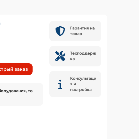
m
Гарантия на
товар
Техподдерж
ка
трый заказ
Консультаци
я и
настройка
борудования, то