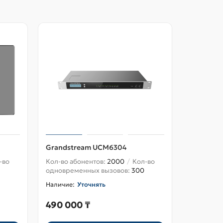
Grandstream UCM6304
Grandst
-во
Кол-во абонентов:
2000
Кол-во
Кол-во аб
одновременных вызовов:
300
одноврем
Уточнять
490 000 ₸
685 00