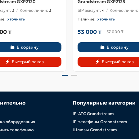
dstream GXP2130
Grandstream GXP2135
каунт:
3
Кол-во линии:
3
SIP аккаунт:
4
Кол-во линии:
Уточнять
Уточнять
00 ₸
53 000 ₸
57 000 ₸
В корзину
В корзину
Быстрый заказ
Быстрый заказ
нительно
Популярные категории
IP-АТС Grandstream
ка оборудования
IP-телефоны Grandstream
чить телефонию
Шлюзы Grandstream