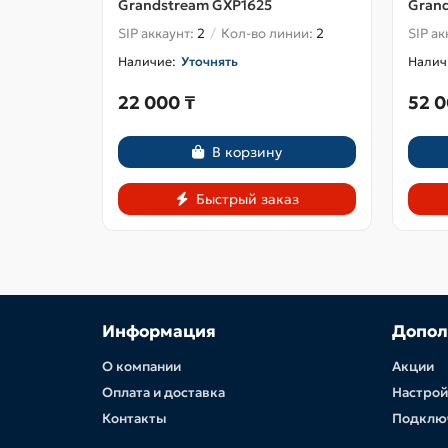
Grandstream GXP1625
Gran
SIP аккаунт:
2
Кол-во линии:
2
SIP ак
Уточнять
22 000 ₸
52 0
В корзину
Быстрый заказ
Информация
Допол
О компании
Акции
Оплата и доставка
Настрой
Контакты
Подклю